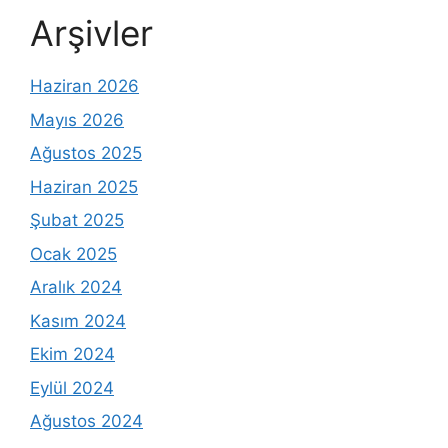
Arşivler
Haziran 2026
Mayıs 2026
Ağustos 2025
Haziran 2025
Şubat 2025
Ocak 2025
Aralık 2024
Kasım 2024
Ekim 2024
Eylül 2024
Ağustos 2024