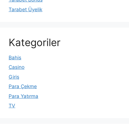
Tarabet Üyelik
Kategoriler
Bahis
Casino
Giriş
Para Çekme
Para Yatırma
TV