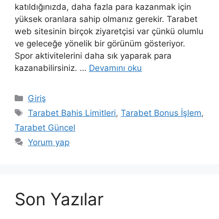
katıldığınızda, daha fazla para kazanmak için
yüksek oranlara sahip olmanız gerekir. Tarabet
web sitesinin birçok ziyaretçisi var çünkü olumlu
ve geleceğe yönelik bir görünüm gösteriyor.
Spor aktivitelerini daha sık yaparak para
kazanabilirsiniz. …
Devamını oku
Kategoriler
Giriş
Etiketler
Tarabet Bahis Limitleri
,
Tarabet Bonus İşlem
,
Tarabet Güncel
Yorum yap
Son Yazılar