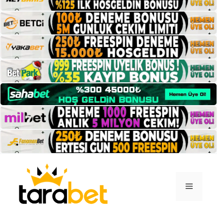
İçeriğe
atla
Menü