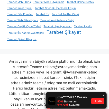
Tarabet Mobil Giriş
Tara Bet Mobil Uygulama
Tarabet Online Destek
Tarabet Rulet Oyunu
Tarabet Sitedeki İçeriklere Erişim
Tarabet Site Kuralları
Tarabet TV
Tara Bet Twitter Girişi
Tarabet Web Sitesi İşlem
Tarabet Yeni Kullanıcı Girişi
Tarabet Çeşitli Oyun Türleri
Tarabet Üye Aşamaları
Tarabet Üyelik
Tarabet Şikayet
Tara Bet İlk Yatırım Avantajları
Tarabet Şirket Altyapısı
Avrasya'nın en büyük reklam platformunda olmak için
Microsoft Teams:
reklam@avrasyamarketing.com
adresimizden veya Telegram: @Avrasyamarketing
adresimizden irtibat kurabilirsiniz. (Tek iletişim
adreslerimiz teams / telegram ve mail adresimizdir.
Harici hiçbir iletişim adresimiz bulunmamaktadır.
Lütfen itibar etmeyiniz.) Türkiye yasalarına göre 7258
sayılı kanun uyarınca yasa dışı bahis oynamanın
cezaları mevcuttur. Şu an bulunduğunuz site hiç bir