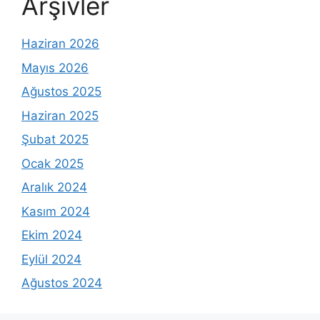
Arşivler
Haziran 2026
Mayıs 2026
Ağustos 2025
Haziran 2025
Şubat 2025
Ocak 2025
Aralık 2024
Kasım 2024
Ekim 2024
Eylül 2024
Ağustos 2024