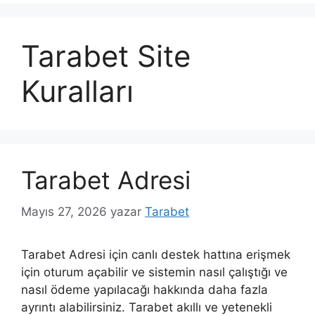
Tarabet Site
Kuralları
Tarabet Adresi
Mayıs 27, 2026
yazar
Tarabet
Tarabet Adresi için canlı destek hattına erişmek
için oturum açabilir ve sistemin nasıl çalıştığı ve
nasıl ödeme yapılacağı hakkında daha fazla
ayrıntı alabilirsiniz. Tarabet akıllı ve yetenekli