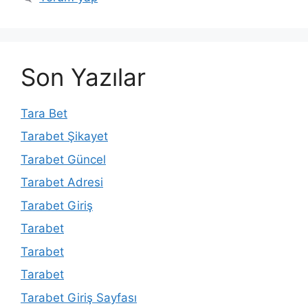
Son Yazılar
Tara Bet
Tarabet Şikayet
Tarabet Güncel
Tarabet Adresi
Tarabet Giriş
Tarabet
Tarabet
Tarabet
Tarabet Giriş Sayfası