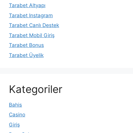
Tarabet Altyapı
Tarabet Instagram
Tarabet Canlı Destek
Tarabet Mobil Giriş
Tarabet Bonus
Tarabet Üyelik
Kategoriler
Bahis
Casino
Giriş