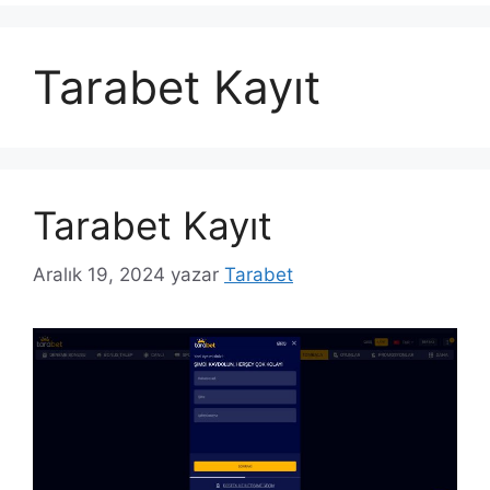
Tarabet Kayıt
Tarabet Kayıt
Aralık 19, 2024
yazar
Tarabet