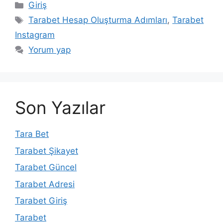
Kategoriler
Giriş
Etiketler
Tarabet Hesap Oluşturma Adımları
,
Tarabet
Instagram
Yorum yap
Son Yazılar
Tara Bet
Tarabet Şikayet
Tarabet Güncel
Tarabet Adresi
Tarabet Giriş
Tarabet