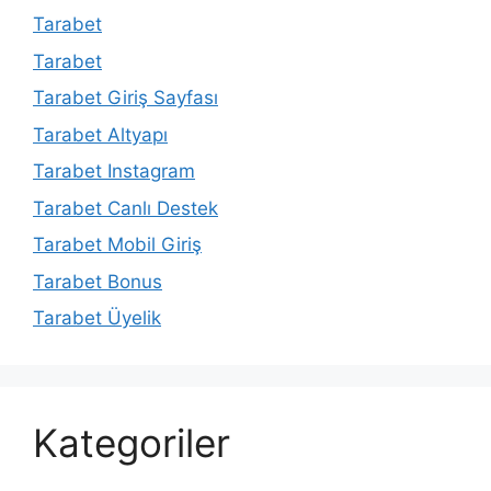
Tarabet
Tarabet
Tarabet Giriş Sayfası
Tarabet Altyapı
Tarabet Instagram
Tarabet Canlı Destek
Tarabet Mobil Giriş
Tarabet Bonus
Tarabet Üyelik
Kategoriler