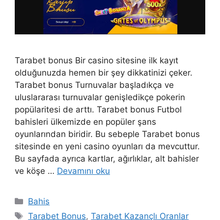
Tarabet bonus Bir casino sitesine ilk kayıt
olduğunuzda hemen bir şey dikkatinizi çeker.
Tarabet bonus Turnuvalar başladıkça ve
uluslararası turnuvalar genişledikçe pokerin
popülaritesi de arttı. Tarabet bonus Futbol
bahisleri ülkemizde en popüler şans
oyunlarından biridir. Bu sebeple Tarabet bonus
sitesinde en yeni casino oyunları da mevcuttur.
Bu sayfada ayrıca kartlar, ağırlıklar, alt bahisler
ve köşe …
Devamını oku
Kategoriler
Bahis
Etiketler
Tarabet Bonus
,
Tarabet Kazançlı Oranlar