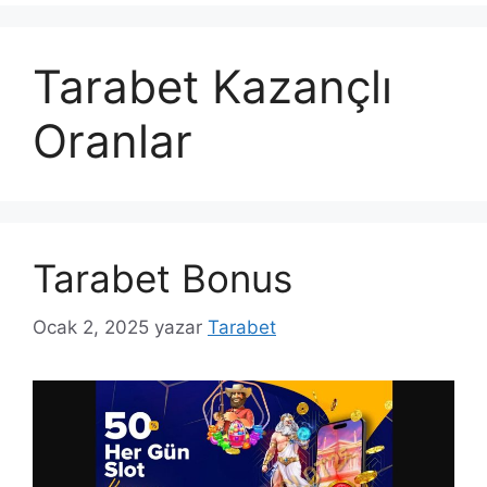
Tarabet Kazançlı
Oranlar
Tarabet Bonus
Ocak 2, 2025
yazar
Tarabet