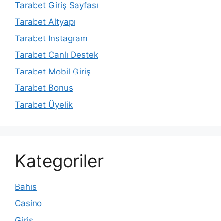
Tarabet Giriş Sayfası
Tarabet Altyapı
Tarabet Instagram
Tarabet Canlı Destek
Tarabet Mobil Giriş
Tarabet Bonus
Tarabet Üyelik
Kategoriler
Bahis
Casino
Giriş