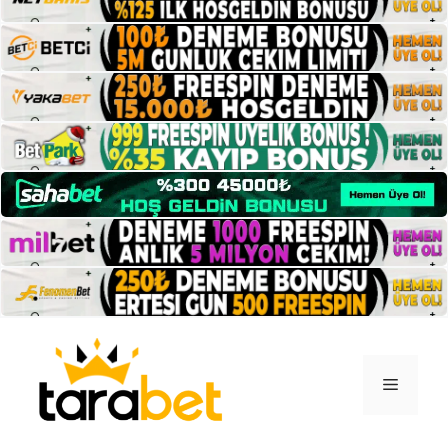
İçeriğe
atla
Menü