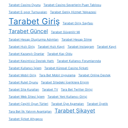
Tarabet Casino Oyunu
Tarabet Casino Severlerin Puan Tablosu
Tarabet E-spor Turnuvaları
Tarabet Geniş Hizmet Yelpazesi
Tarabet Giriş
Tarabet Giriş Sayfası
Tarabet Güncel
Tarabet Güvenilir Mi
Tarabet Hesap Oluşturma Adımları
Tarabet Hesap Silme
Tarabet Hızlı Giriş
Tarabet Hızlı Kayıt
Tarabet Instagram
Tarabet Kayıt
Tarabet Kazançlı Oranlar
Tarabet Kaç Oldu
Tarabet Kesintisiz Destek Hattı
Tarabet Kullanıcı Forumlarında
Tarabet Kullanıcı İşlem
Tarabet Küresel Casino Şirketi
Tarabet Mobil Giriş
Tara Bet Mobil Uygulama
Tarabet Online Destek
Tarabet Rulet Oyunu
Tarabet Sitedeki İçeriklere Erişim
Tarabet Site Kuralları
Tarabet TV
Tara Bet Twitter Girişi
Tarabet Web Sitesi İşlem
Tarabet Yeni Kullanıcı Girişi
Tarabet Çeşitli Oyun Türleri
Tarabet Üye Aşamaları
Tarabet Üyelik
Tarabet Şikayet
Tara Bet İlk Yatırım Avantajları
Tarabet Şirket Altyapısı