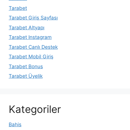
Tarabet
Tarabet Giriş Sayfası
Tarabet Altyapı
Tarabet Instagram
Tarabet Canlı Destek
Tarabet Mobil Giriş
Tarabet Bonus
Tarabet Üyelik
Kategoriler
Bahis